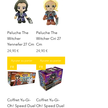
Peluche The
Peluche The
Witcher
Witcher Ciri 27
Yennefer 27 Cm
Cm
Prix
Prix
24,90 €
24,90 €
Ajouter au panier
Ajouter au panier
FR
FR
Coffret Yu-Gi-
Coffret Yu-Gi-
Oh! Speed Duel
Oh! Speed Duel