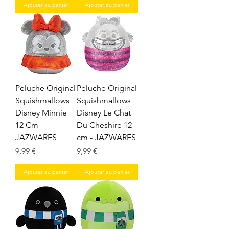
Ajouter au panier
Ajouter au panier
Peluche Original
Peluche Original
Squishmallows
Squishmallows
Disney Minnie
Disney Le Chat
12 Cm -
Du Cheshire 12
JAZWARES
cm - JAZWARES
Prix
Prix
9,99 €
9,99 €
Ajouter au panier
Ajouter au panier