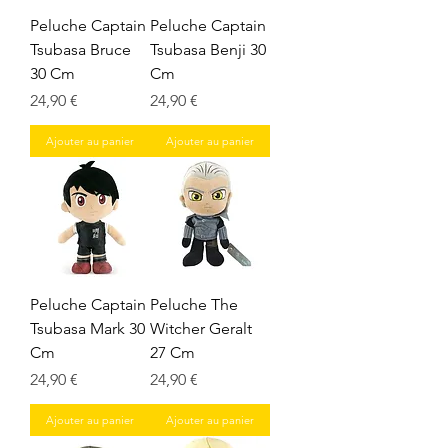
Peluche Captain
Peluche Captain
Tsubasa Bruce
Tsubasa Benji 30
30 Cm
Cm
Prix
Prix
24,90 €
24,90 €
Ajouter au panier
Ajouter au panier
Peluche Captain
Peluche The
Tsubasa Mark 30
Witcher Geralt
Cm
27 Cm
Prix
Prix
24,90 €
24,90 €
Ajouter au panier
Ajouter au panier