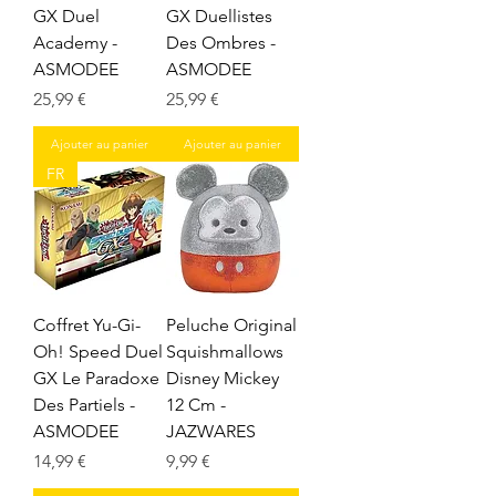
GX Duel
GX Duellistes
Academy -
Des Ombres -
ASMODEE
ASMODEE
Prix
Prix
25,99 €
25,99 €
Ajouter au panier
Ajouter au panier
FR
Coffret Yu-Gi-
Peluche Original
Oh! Speed Duel
Squishmallows
GX Le Paradoxe
Disney Mickey
Des Partiels -
12 Cm -
ASMODEE
JAZWARES
Prix
Prix
14,99 €
9,99 €