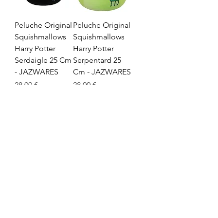
Peluche Original
Peluche Original
Squishmallows
Squishmallows
Harry Potter
Harry Potter
Serdaigle 25 Cm
Serpentard 25
- JAZWARES
Cm - JAZWARES
Prix
Prix
28,00 €
28,00 €
Ajouter au panier
Ajouter au panier
Peluche Original
Squishmallows
Harry Potter