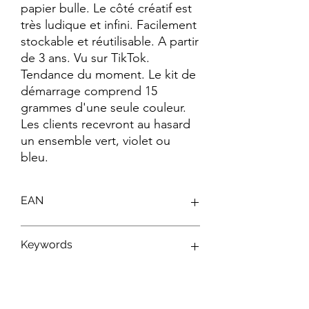
papier bulle. Le côté créatif est 
très ludique et infini. Facilement 
stockable et réutilisable. A partir 
de 3 ans. Vu sur TikTok. 
Tendance du moment. Le kit de 
démarrage comprend 15 
grammes d'une seule couleur. 
Les clients recevront au hasard 
un ensemble vert, violet ou 
bleu.
EAN
0010984002860
Keywords
Jeu de Construction ; Fidlbitz ; TikTok
Trend ; Jeu Tendance ; Cubes Adhésifs ;
Jeu Sensoriel ; Son Satisfaisant ; Jeu