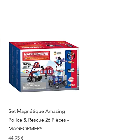
Aperçu rapide
Set Magnétique Amazing
Police & Rescue 26 Pièces -
MAGFORMERS
Prix
44,95 €