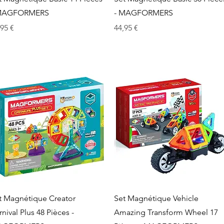
MAGFORMERS
- MAGFORMERS
x
Prix
,95 €
44,95 €
Aperçu rapide
Aperçu rapide
t Magnétique Creator
Set Magnétique Vehicle
rnival Plus 48 Pièces -
Amazing Transform Wheel 17