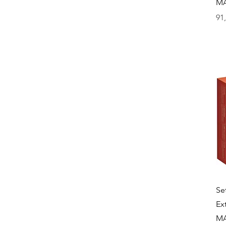
M
Pri
91
Se
Ex
M