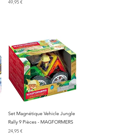
Prix
49,95 €
Aperçu rapide
Set Magnétique Vehicle Jungle
Rally 9 Pièces - MAGFORMERS
Prix
24,95 €