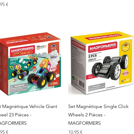
x
,95 €
Aperçu rapide
Aperçu rapide
t Magnétique Vehicle Giant
Set Magnétique Single Click
eel 23 Pièces -
Wheels 2 Pièces -
AGFORMERS
MAGFORMERS
x
Prix
,95 €
10,95 €