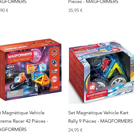
AGFORMERS
Pièces - MAGFORMERS
x
Prix
,90 €
35,95 €
Aperçu rapide
Aperçu rapide
t Magnétique Vehicle
Set Magnétique Vehicle Kart
treme Racer 42 Pièces -
Rally 9 Pièces - MAGFORMERS
AGFORMERS
Prix
24,95 €