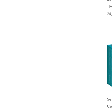
- 
Pri
24
Se
Ca