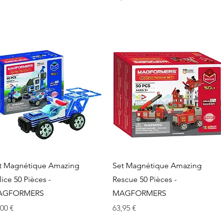
Aperçu rapide
Aperçu rapide
t Magnétique Amazing
Set Magnétique Amazing
lice 50 Pièces -
Rescue 50 Pièces -
AGFORMERS
MAGFORMERS
x
Prix
,00 €
63,95 €