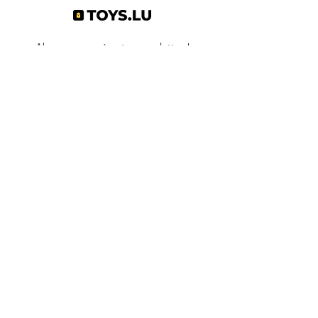
Abonnez-vous à notre newsletter !
S'abonner
Toys.lu
by Mindgate SA
Rue de l'industrie
3895 Foetz,
Luxembourg
©2022 par Toys.lu. Créé avec Wix.com
Conditions générales de ventes
Politique de confidentialité
Infos pratiques
Contact