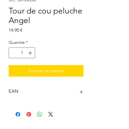
SKU : 589-0083084
Tour de cou peluche
Angel
Prix
14,90 €
Quantité
*
Ajouter au panier
EAN
0077764830846