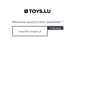
Abonnez-vous à notre newsletter !
S'abonner
Toys.lu
by Mindgate SA
Rue de l'industrie
3895 Foetz,
Luxembourg
©2022 par Toys.lu. Créé avec Wix.com
Conditions générales de ventes
Politique de confidentialité
Infos pratiques