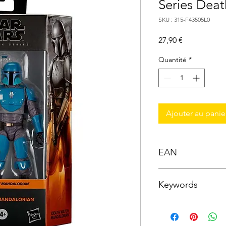
Series Dea
SKU : 315-F43505L0
Prix
27,90 €
Quantité
*
Ajouter au panie
EAN
5010993981144
Keywords
Hasbro ; Action Figur
Figurine De Collectio