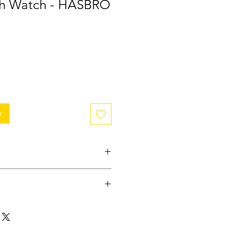
th Watch - HASBRO
r
e ; Star Wars The Black Series ;
n ; Figurine Articulée ; Jouet Star