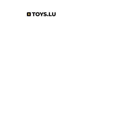
Abonnez-vous à notre newsletter !
S'abonner
Toys.lu
by Mindgate SA
Rue de l'industrie
3895 Foetz,
Luxembourg
©2022 par Toys.lu. Créé avec Wix.com
Conditions générales de ventes
Politique de confidentialité
Infos pratiques