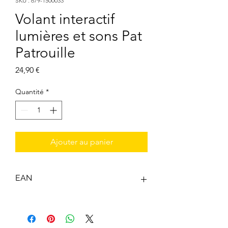
SKU : 679-1500033
Volant interactif
lumières et sons Pat
Patrouille
Prix
24,90 €
Quantité
*
Ajouter au panier
EAN
5063327003340