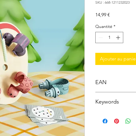
SKU : 668-1211232023
Prix
14,99 €
Quantité
*
Ajouter au panie
EAN
4260771791170
Keywords
Jeu Éducatif ; Topbrig
Apprentissage ; Coor