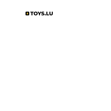
Abonnez-vous à notre newsletter !
S'abonner
Toys.lu
by Mindgate SA
Rue de l'industrie
3895 Foetz,
Luxembourg
©2022 par Toys.lu. Créé avec Wix.com
Conditions générales de ventes
Politique de confidentialité
Infos pratiques