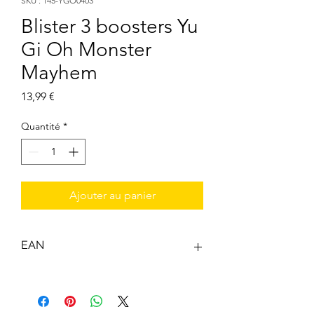
SKU : 145-YGO0403
Blister 3 boosters Yu
Gi Oh Monster
Mayhem
Prix
13,99 €
Quantité
*
Ajouter au panier
EAN
4012927192252