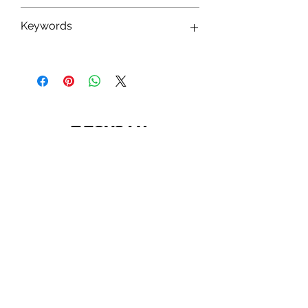
0077764691614
Keywords
Monogram International ; Goodies ;
Tirelire ; Porte-Clés ; Magnet ; Marvel ;
Disney ; Star Wars ; Harry Potter ; Friends
; Demon Slayer
Abonnez-vous à notre newsletter !
S'abonner
Toys.lu
by Mindgate SA
Rue de l'industrie
3895 Foetz,
Luxembourg