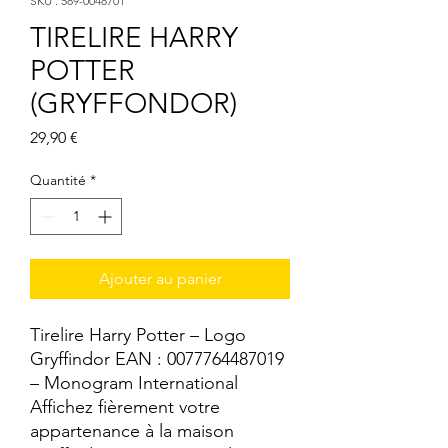
SKU : 589-0048701
TIRELIRE HARRY
POTTER
(GRYFFONDOR)
Prix
29,90 €
Quantité
*
Ajouter au panier
Tirelire Harry Potter – Logo
Gryffindor EAN : 0077764487019
– Monogram International
Affichez fièrement votre
appartenance à la maison