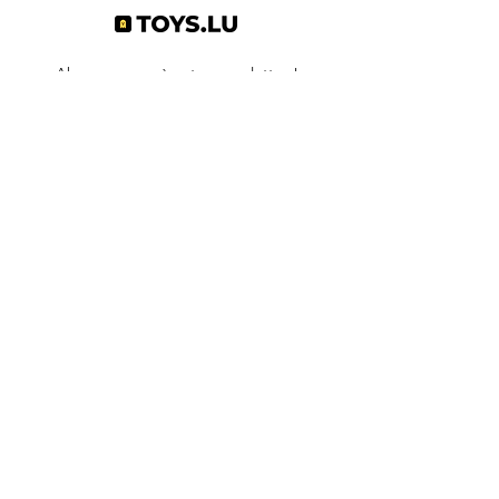
Abonnez-vous à notre newsletter !
S'abonner
Toys.lu
by Mindgate SA
Rue de l'industrie
3895 Foetz,
Luxembourg
©2022 par Toys.lu. Créé avec Wix.com
Conditions générales de ventes
Politique de confidentialité
Infos pratiques
Contact