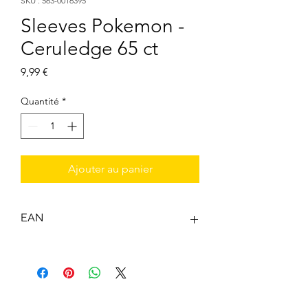
SKU : 563-0016395
Sleeves Pokemon -
Ceruledge 65 ct
Prix
9,99 €
Quantité
*
Ajouter au panier
EAN
0074427163952