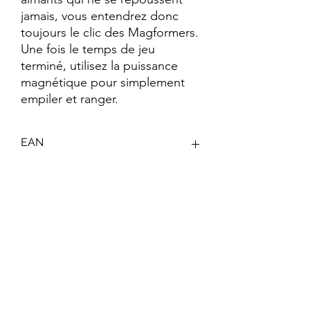
jamais, vous entendrez donc 
toujours le clic des Magformers. 
Une fois le temps de jeu 
terminé, utilisez la puissance 
magnétique pour simplement 
empiler et ranger.
EAN
4260255968593
Keywords
Jeu de Construction ; Magformers ;
Créativité ; Motricité Fine ; Imagination ;
Formes Géométriques ; Jouet ;
Magnétiques ; Jeu Educatif ; Puzzle 3D