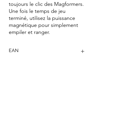
toujours le clic des Magformers. 
Une fois le temps de jeu 
terminé, utilisez la puissance 
magnétique pour simplement 
empiler et ranger.
EAN
4260255968968
Keywords
Jeu de Construction ; Magformers ;
Créativité ; Motricité Fine ; Imagination ;
Formes Géométriques ; Jouet ;
Magnétiques ; Jeu Educatif ; Puzzle 3D
Abonnez-vous à notre newsletter !