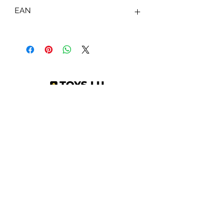
EAN
4059779020722
Abonnez-vous à notre newsletter !
S'abonner
Toys.lu
by Mindgate SA
Rue de l'industrie
3895 Foetz,
Luxembourg