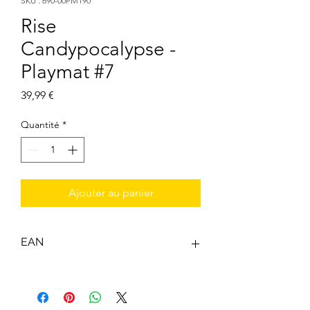
SKU : 690-00PM190
Rise
Candypocalypse -
Playmat #7
Prix
39,99 €
Quantité
*
Ajouter au panier
EAN
7645821340190