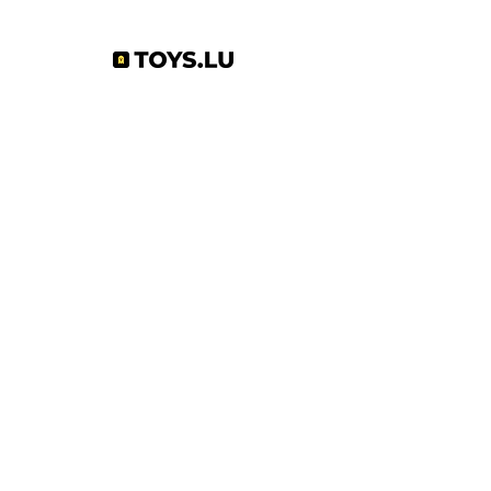
Abonnez-vous à notre newsletter !
S'abonner
Toys.lu
by Mindgate SA
Rue de l'industrie
3895 Foetz,
Luxembourg
©2022 par Toys.lu. Créé avec Wix.com
Conditions générales de ventes
Politique de confidentialité
Infos pratiques