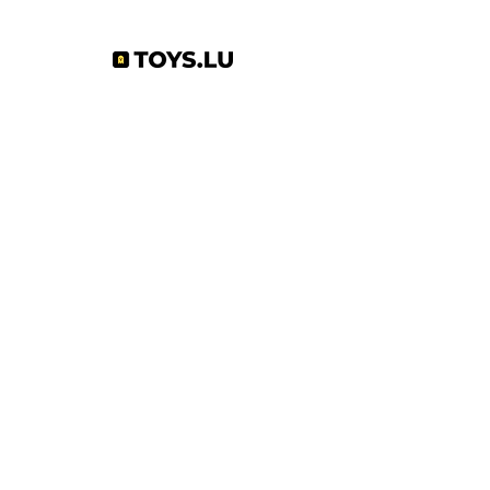
Abonnez-vous à notre newsletter !
S'abonner
Toys.lu
by Mindgate SA
Rue de l'industrie
3895 Foetz,
Luxembourg
©2022 par Toys.lu. Créé avec Wix.com
Conditions générales de ventes
Politique de confidentialité
Infos pratiques