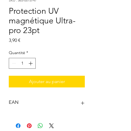
SKU : 563-0015747
Protection UV
magnétique Ultra-
pro 23pt
Prix
3,90 €
Quantité
*
Ajouter au panier
EAN
0074427157470