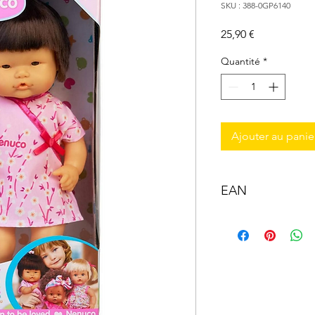
SKU : 388-0GP6140
Prix
25,90 €
Quantité
*
Ajouter au panie
EAN
8410779104571