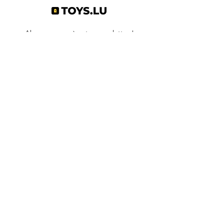
Abonnez-vous à notre newsletter !
S'abonner
Toys.lu
by Mindgate SA
Rue de l'industrie
3895 Foetz,
Luxembourg
©2022 par Toys.lu. Créé avec Wix.com
Conditions générales de ventes
Politique de confidentialité
Infos pratiques
Contact