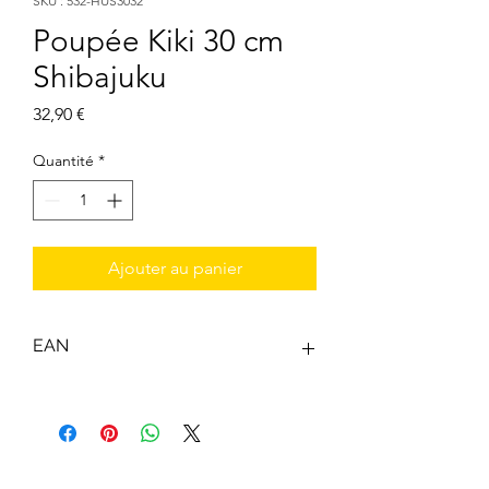
SKU : 532-HUS3032
Poupée Kiki 30 cm
Shibajuku
Prix
32,90 €
Quantité
*
Ajouter au panier
EAN
3701405823955