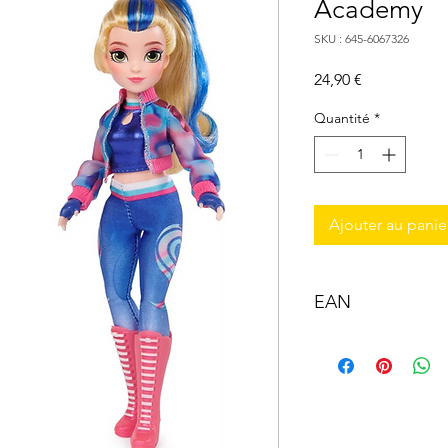
Academy
SKU : 645-6067326
Prix
24,90 €
Quantité
*
Ajouter au panie
EAN
0778988249802