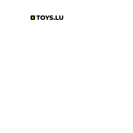
Abonnez-vous à notre newsletter !
S'abonner
Toys.lu
by Mindgate SA
Rue de l'industrie
3895 Foetz,
Luxembourg
©2022 par Toys.lu. Créé avec Wix.com
Conditions générales de ventes
Politique de confidentialité
Infos pratiques