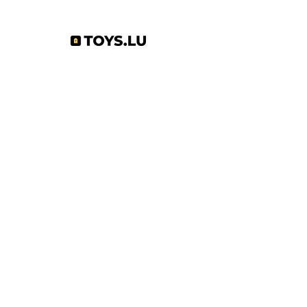
Abonnez-vous à notre newsletter !
S'abonner
Toys.lu
by Mindgate SA
Rue de l'industrie
3895 Foetz,
Luxembourg
©2022 par Toys.lu. Créé avec Wix.com
Conditions générales de ventes
Politique de confidentialité
Infos pratiques