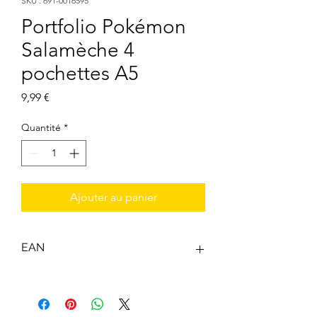
SKU : 691-0016595
Portfolio Pokémon
Salamèche 4
pochettes A5
Prix
9,99 €
Quantité
*
Ajouter au panier
EAN
0074427165956