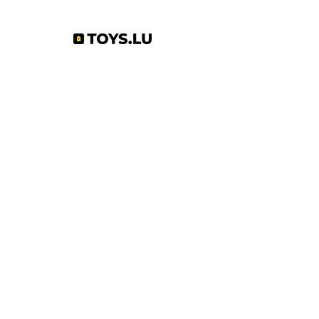
Abonnez-vous à notre newsletter !
S'abonner
Toys.lu
by Mindgate SA
Rue de l'industrie
3895 Foetz,
Luxembourg
©2022 par Toys.lu. Créé avec Wix.com
Conditions générales de ventes
Politique de confidentialité
Infos pratiques