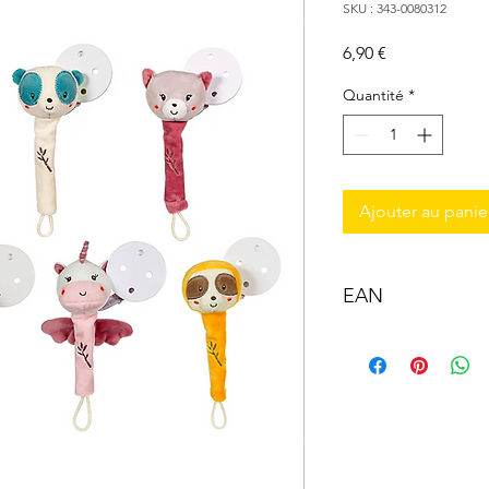
SKU : 343-0080312
Prix
6,90 €
Quantité
*
Ajouter au panie
EAN
3268060803123