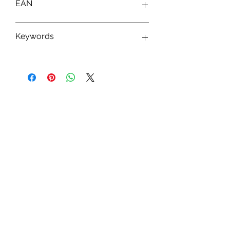
EAN
0077764687945
Keywords
Monogram International ; Goodies ;
Tirelire ; Porte-Clés ; Magnet ; Marvel ;
Disney ; Star Wars ; Harry Potter ; Friends
; Demon Slayer
Abonnez-vous à notre newsletter !
S'abonner
Toys.lu
by Mindgate SA
Rue de l'industrie