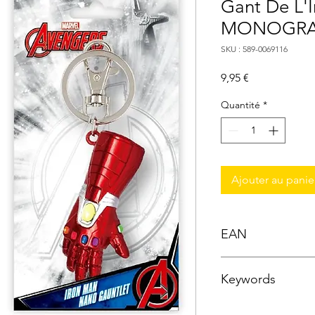
Gant De L'In
MONOGR
SKU : 589-0069116
Prix
9,95 €
Quantité
*
Ajouter au panie
EAN
0077764691164
Keywords
Monogram Internationa