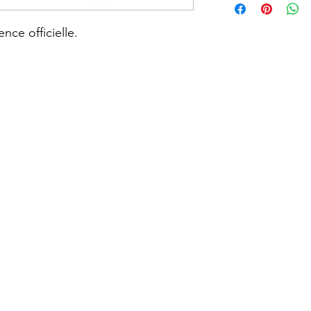
; Magnet ; Marvel ; Di
Friends ; Demon Slay
nce officielle.