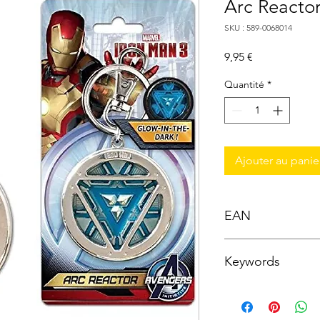
Arc React
SKU : 589-0068014
Prix
9,95 €
Quantité
*
Ajouter au panie
EAN
0077764680144
Keywords
Monogram Internationa
; Magnet ; Marvel ; Di