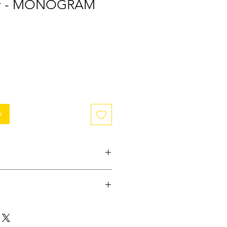
or - MONOGRAM
r
l ; Goodies ; Tirelire ; Porte-Clés
sney ; Star Wars ; Harry Potter ;