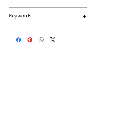
8436591581246
Keywords
Peluches Barrado ; Peluches The Witcher
; Peluches Personnages The Witcher ;
Jouets The Witcher ; Fan The Witcher
Abonnez-vous à notre newsletter !
S'abonner
Toys.lu
by Mindgate SA
Rue de l'industrie
3895 Foetz,