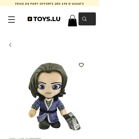
FRAIS DE PORT OFFERTS DÈS 49€ D'ACHATS