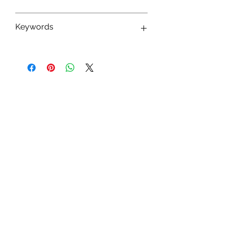
8436591581253
Keywords
Peluches Barrado ; Peluches The Witcher
; Peluches Personnages The Witcher ;
Jouets The Witcher ; Fan The Witcher
Abonnez-vous à notre newsletter !
S'abonner
Toys.lu
by Mindgate SA
Rue de l'industrie
3895 Foetz,