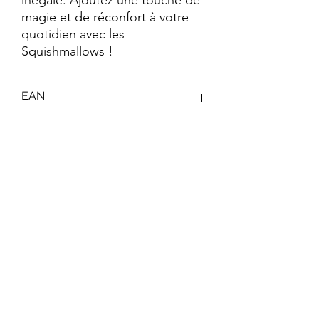
inégalé. Ajoutez une touche de 
magie et de réconfort à votre 
quotidien avec les 
Squishmallows !
EAN
5450280087195
Keywords
Squishmallows ; Peluche Douce ; Peluche
Moelleuse ; #SquishmallowSquad ;
Cadeau Peluche ; Peluche Mignonne ;
Peluche Tendance ; Peluche Enfants ;
Peluche Disney
Abonnez-vous à notre newsletter !
S'abonner