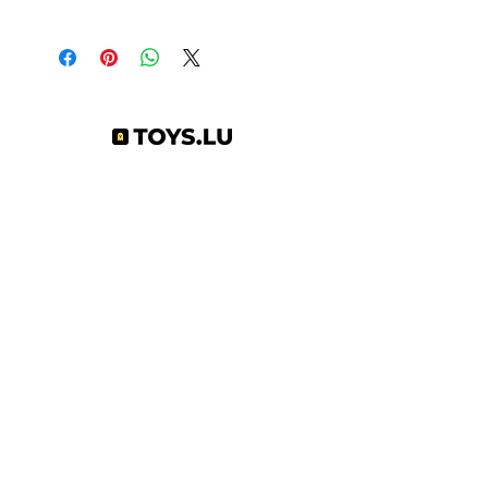
0191726748045
Abonnez-vous à notre newsletter !
S'abonner
Toys.lu
by Mindgate SA
Rue de l'industrie
3895 Foetz,
Luxembourg
©2022 par Toys.lu. Créé avec Wix.com
Conditions générales de ventes