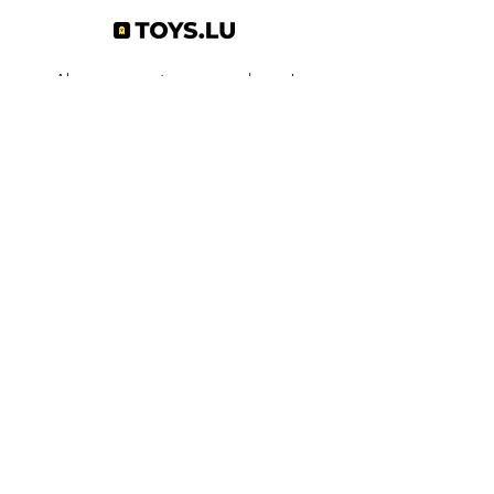
Abonnez-vous à notre newsletter !
S'abonner
Toys.lu
by Mindgate SA
Rue de l'industrie
3895 Foetz,
Luxembourg
©2022 par Toys.lu. Créé avec Wix.com
Conditions générales de ventes
Politique de confidentialité
Infos pratiques
Contact