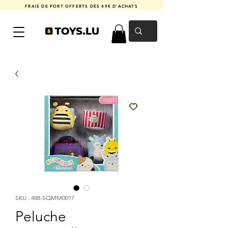
FRAIS DE PORT OFFERTS DÈS 49€ D'ACHATS
SKU : 488-SQMM0017
Peluche