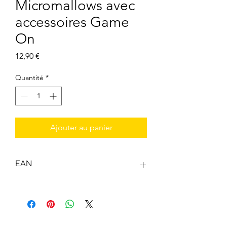
Micromallows avec
accessoires Game
On
Prix
12,90 €
Quantité
*
Ajouter au panier
EAN
0191726748076