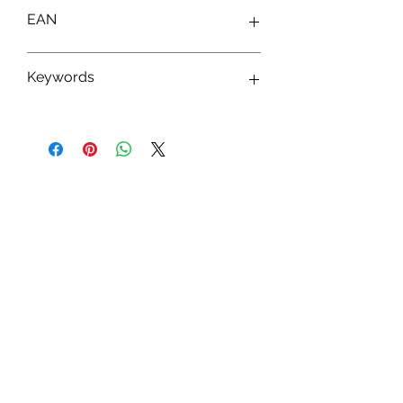
EAN
8425611307416
Keywords
Peluches Barrado ; Peluches Game Of
Thrones ; Peluches Personnages Game
Of Thrones ; Jouets Game Of Thrones ;
Fan Game Of Thrones
Abonnez-vous à notre newsletter !
S'abonner
Toys.lu
by Mindgate SA
Rue de l'industrie