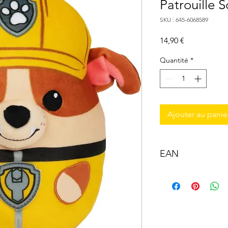
Patrouille 
SKU : 645-6068589
Prix
14,90 €
Quantité
*
Ajouter au panie
EAN
0778988502259