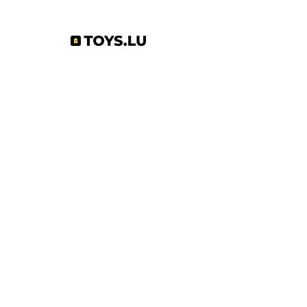
Abonnez-vous à notre newsletter !
S'abonner
Toys.lu
by Mindgate SA
Rue de l'industrie
3895 Foetz,
Luxembourg
©2022 par Toys.lu. Créé avec Wix.com
Conditions générales de ventes
Politique de confidentialité
Infos pratiques