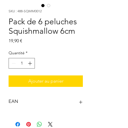
SKU : 488-SQMM0012
Pack de 6 peluches
Squishmallow 6cm
Prix
19,90 €
Quantité
*
Ajouter au panier
EAN
0191726748021