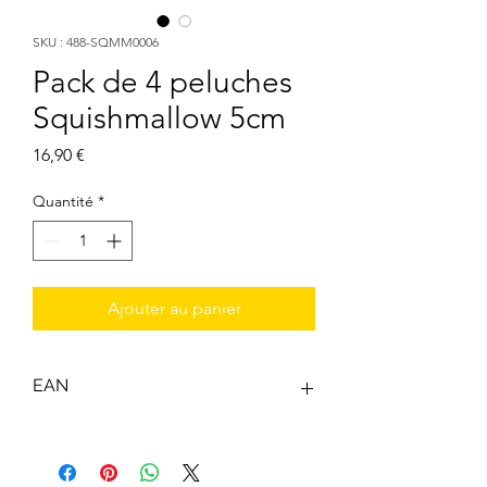
SKU : 488-SQMM0006
Pack de 4 peluches
Squishmallow 5cm
Prix
16,90 €
Quantité
*
Ajouter au panier
EAN
0191726747963