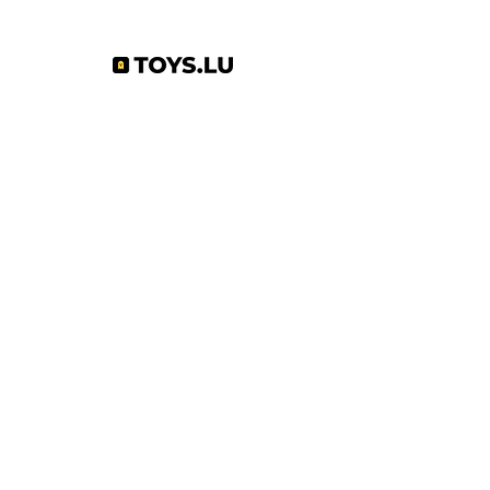
Abonnez-vous à notre newsletter !
S'abonner
Toys.lu
by Mindgate SA
Rue de l'industrie
3895 Foetz,
Luxembourg
©2022 par Toys.lu. Créé avec Wix.com
Conditions générales de ventes
Politique de confidentialité
Infos pratiques