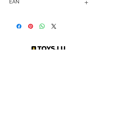
EAN
3701405810382
Abonnez-vous à notre newsletter !
S'abonner
Toys.lu
by Mindgate SA
Rue de l'industrie
3895 Foetz,
Luxembourg
©2022 par Toys.lu. Créé avec Wix.com