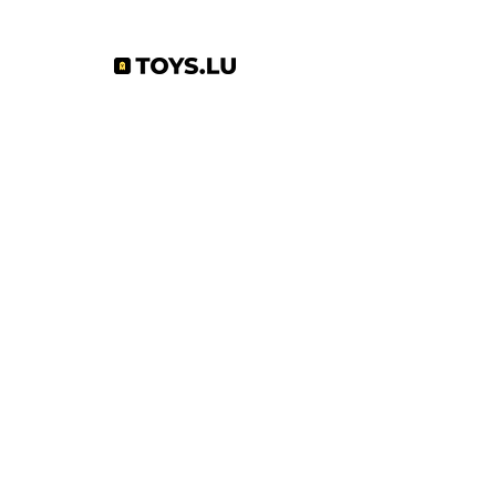
Abonnez-vous à notre newsletter !
S'abonner
Toys.lu
by Mindgate SA
Rue de l'industrie
3895 Foetz,
Luxembourg
©2022 par Toys.lu. Créé avec Wix.com
Conditions générales de ventes
Politique de confidentialité
Infos pratiques