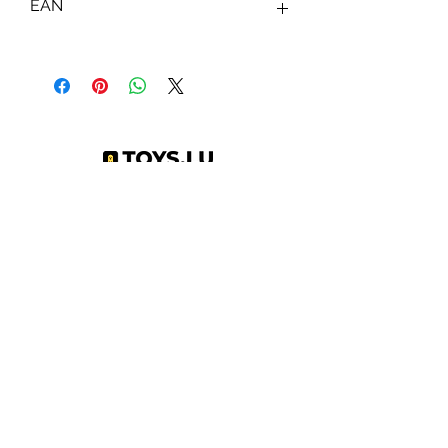
EAN
3701405810375
Abonnez-vous à notre newsletter !
S'abonner
Toys.lu
by Mindgate SA
Rue de l'industrie
3895 Foetz,
Luxembourg
©2022 par Toys.lu. Créé avec Wix.com