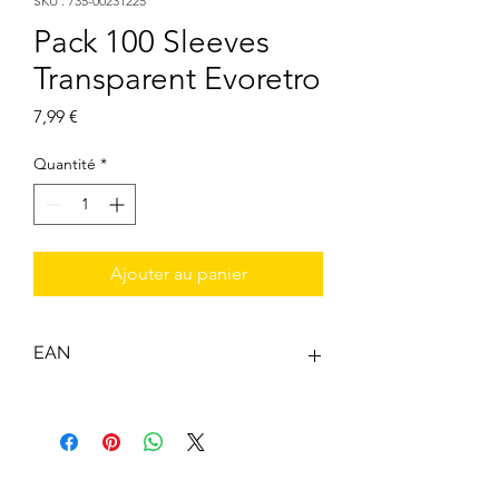
SKU : 735-00231225
Pack 100 Sleeves
Transparent Evoretro
Prix
7,99 €
Quantité
*
Ajouter au panier
EAN
3701492107617