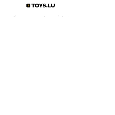
Abonnez-vous à notre newsletter !
S'abonner
Toys.lu
by Mindgate SA
Rue de l'industrie
3895 Foetz,
Luxembourg
©2022 par Toys.lu. Créé avec Wix.com
Conditions générales de ventes
Politique de confidentialité
Infos pratiques
Contact