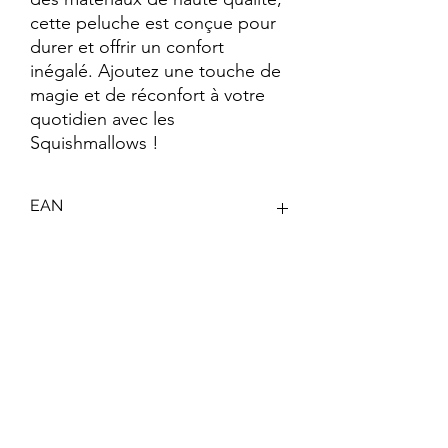
cette peluche est conçue pour 
durer et offrir un confort 
inégalé. Ajoutez une touche de 
magie et de réconfort à votre 
quotidien avec les 
Squishmallows !
EAN
191726853633
Keywords
Squishmallows ; Peluche Douce ; Peluche
Moelleuse ; #SquishmallowSquad ;
Cadeau Peluche ; Peluche Mignonne ;
Peluche Tendance ; Peluche Enfants ;
Peluche Adultes