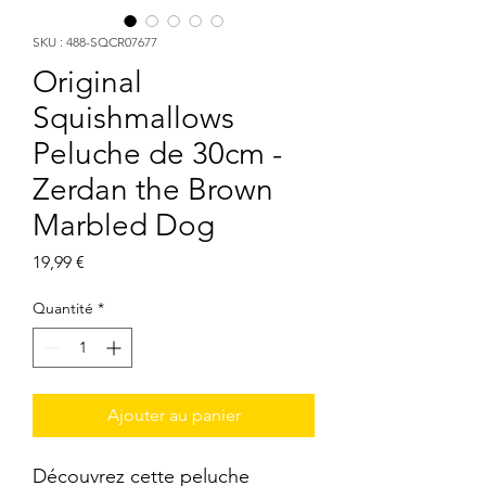
SKU : 488-SQCR07677
Original
Squishmallows
Peluche de 30cm -
Zerdan the Brown
Marbled Dog
Prix
19,99 €
Quantité
*
Ajouter au panier
Découvrez cette peluche 