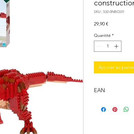
constructio
SKU : 532-0NBC031
Prix
29,90 €
Quantité
*
Ajouter au panie
EAN
4972825221419