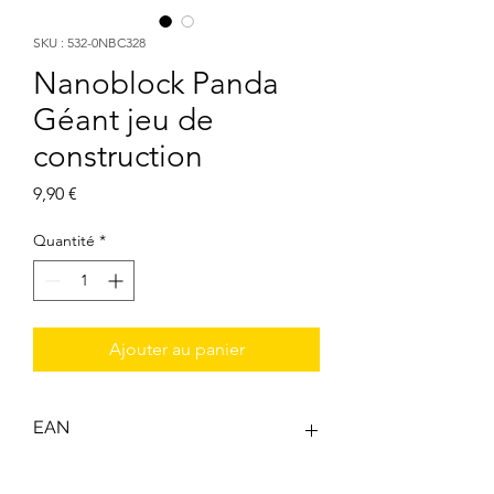
SKU : 532-0NBC328
Nanoblock Panda
Géant jeu de
construction
Prix
9,90 €
Quantité
*
Ajouter au panier
EAN
4972825219126