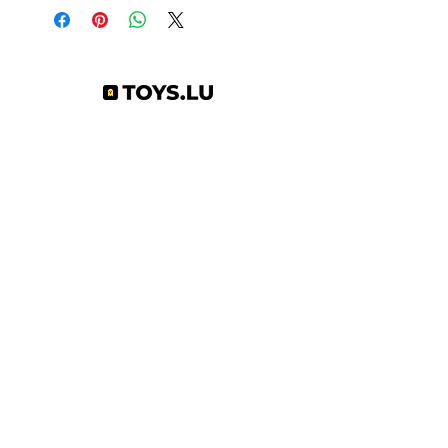
Abonnez-vous à notre newsletter !
S'abonner
Toys.lu
by Mindgate SA
Rue de l'industrie
3895 Foetz,
Luxembourg
©2022 par Toys.lu. Créé avec Wix.com
Conditions générales de ventes
Politique de confidentialité