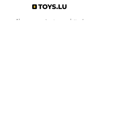
Abonnez-vous à notre newsletter !
S'abonner
Toys.lu
by Mindgate SA
Rue de l'industrie
3895 Foetz,
Luxembourg
©2022 par Toys.lu. Créé avec Wix.com
Conditions générales de ventes
Politique de confidentialité
Infos pratiques
Contact