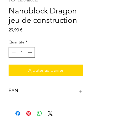
SKU : 532-0NBC032
Nanoblock Dragon
jeu de construction
Prix
29,90 €
Quantité
*
Ajouter au panier
EAN
4972825221648