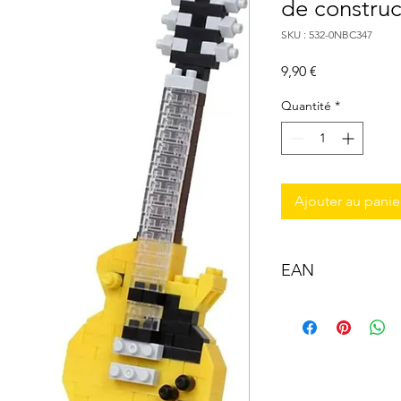
de construc
SKU : 532-0NBC347
Prix
9,90 €
Quantité
*
Ajouter au panie
EAN
4972825221396