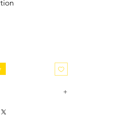
tion
r