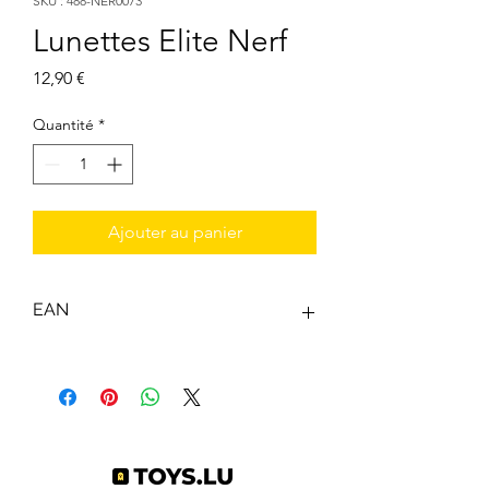
SKU : 488-NER0073
Lunettes Elite Nerf
Prix
12,90 €
Quantité
*
Ajouter au panier
EAN
0681326115366