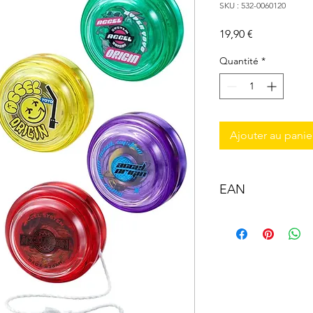
SKU : 532-0060120
Prix
19,90 €
Quantité
*
Ajouter au panie
EAN
3296580601202