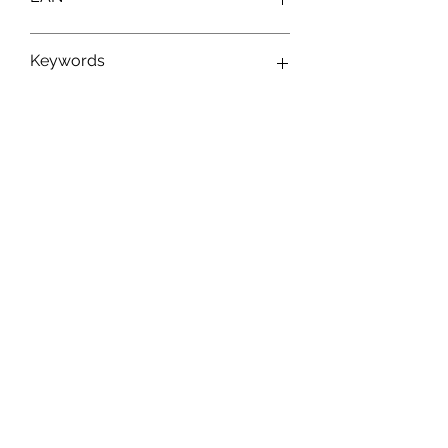
8056379177098
Keywords
Abonnez-vous à notre newsletter !
S'abonner
Toys.lu
by Mindgate SA
Rue de l'industrie
3895 Foetz,