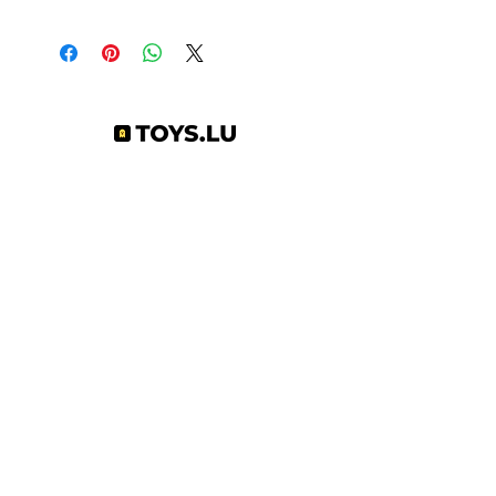
3701405826840
Abonnez-vous à notre newsletter !
S'abonner
Toys.lu
by Mindgate SA
Rue de l'industrie
3895 Foetz,
Luxembourg
©2022 par Toys.lu. Créé avec Wix.com
Conditions générales de ventes