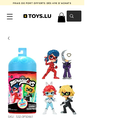
FRAIS DE PORT OFFERTS DÈS 49€ D'ACHATS
SKU : 532-0P50461