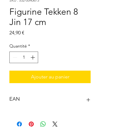
SKU : 532-0040673
Figurine Tekken 8
Jin 17 cm
Prix
24,90 €
Quantité
*
Ajouter au panier
EAN
3296580406739