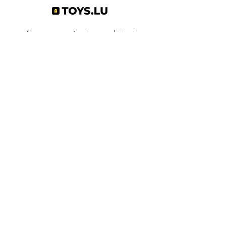
Abonnez-vous à notre newsletter !
S'abonner
Toys.lu
by Mindgate SA
Rue de l'industrie
3895 Foetz,
Luxembourg
©2022 par Toys.lu. Créé avec Wix.com
Conditions générales de ventes
Politique de confidentialité
Infos pratiques
Contact